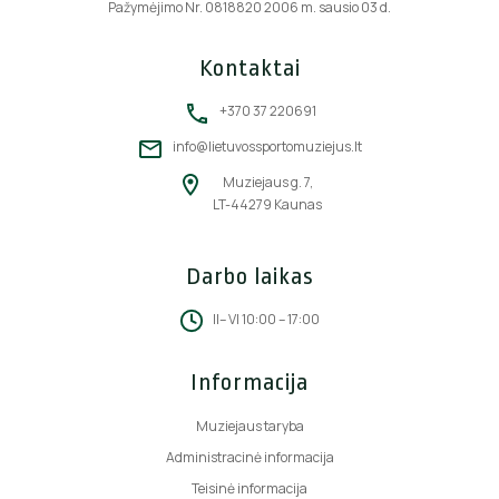
Pažymėjimo Nr. 0818820 2006 m. sausio 03 d.
Kontaktai
+370 37 220691
info@lietuvossportomuziejus.lt
Muziejaus g. 7,
LT-44279 Kaunas
Darbo laikas
II– VI 10:00 – 17:00
Informacija
Muziejaus taryba
Administracinė informacija
Teisinė informacija