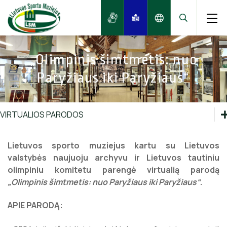
„Olimpinis šimtmetis: nuo
Paryžiaus iki Paryžiaus“
Edukacijos
Ekspozicijos
VIRTUALIOS PARODOS
Edukacijos
Kainos
Lietuvos sporto muziejus kartu su
Lietuvos
Ekspozicijos
valstybės naujuoju archyvu
ir Lietuvos tautiniu
Virtualios parodos
olimpiniu komitetu parengė virtualią parodą
Kainos
„
Olimpinis šimtmetis: nuo Paryžiaus iki Paryžiaus
“
.
Virtualios parodos
APIE PARODĄ: