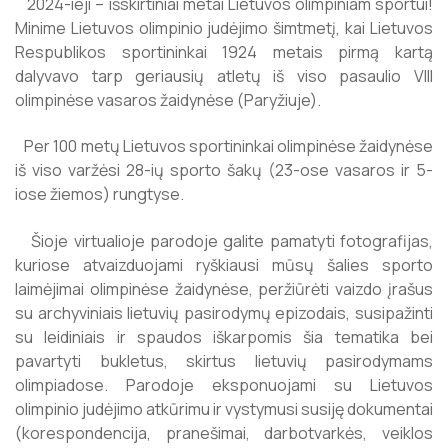
2024-ieji – išskirtiniai metai Lietuvos olimpiniam sportui!
Minime Lietuvos olimpinio judėjimo šimtmetį, kai Lietuvos
Respublikos sportininkai 1924 metais pirmą kartą
dalyvavo tarp geriausių atletų iš viso pasaulio VIII
olimpinėse vasaros žaidynėse (Paryžiuje).
Per 100 metų Lietuvos sportininkai olimpinėse žaidynėse
iš viso varžėsi 28-ių sporto šakų (23-ose vasaros ir 5-
iose žiemos) rungtyse.
Šioje virtualioje parodoje galite pamatyti fotografijas,
kuriose atvaizduojami ryškiausi mūsų šalies sporto
laimėjimai olimpinėse žaidynėse, peržiūrėti vaizdo įrašus
su archyviniais lietuvių pasirodymų epizodais, susipažinti
su leidiniais ir spaudos iškarpomis šia tematika bei
pavartyti bukletus, skirtus lietuvių pasirodymams
olimpiadose. Parodoje eksponuojami su Lietuvos
olimpinio judėjimo atkūrimu ir vystymusi susiję dokumentai
(korespondencija, pranešimai, darbotvarkės, veiklos