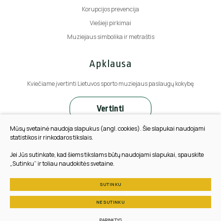
Korupcijos prevencija
Viešieji pirkimai
Muziejaus simbolika ir metraštis
Apklausa
Kviečiame įvertinti Lietuvos sporto muziejaus paslaugų kokybę
Vertinti
Mūsų svetainė naudoja slapukus (angl. cookies). Šie slapukai naudojami
statistikos ir rinkodaros tikslais.
Jei Jūs sutinkate, kad šiems tikslams būtų naudojami slapukai, spauskite
„Sutinku“ ir toliau naudokitės svetaine.
SUTINKU
© 2025 Visos teisės saugomos
Slapukų parinktys
NESUTINKU
Duomenų apsauga
PARINKTYS